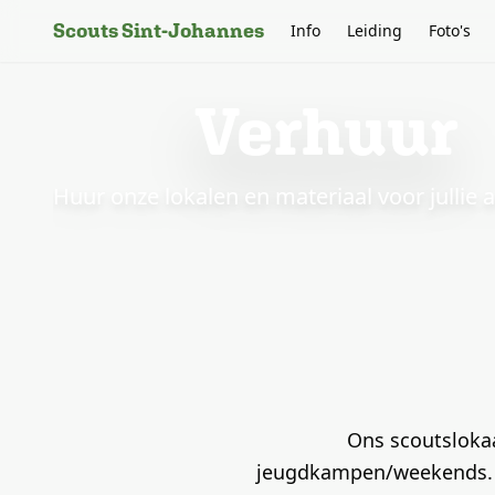
Scouts Sint-Johannes
Info
Leiding
Foto's
Verhuur
Huur onze lokalen en materiaal voor jullie ac
Ons scoutslokaa
jeugdkampen/weekends. M