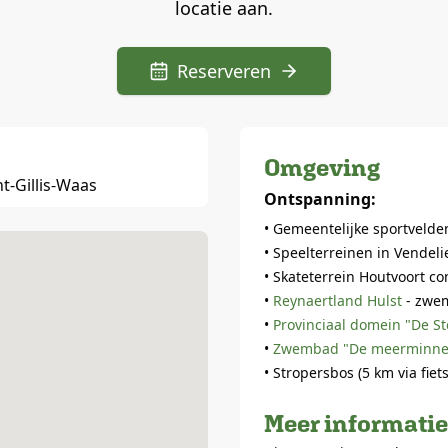
locatie aan.
Reserveren
Omgeving
t-Gillis-Waas
Ontspanning:
• Gemeentelijke sportvelden
• Speelterreinen in Vendel
• Skateterrein Houtvoort c
•
Reynaertland Hulst
- zwe
•
Provinciaal domein "De St
•
Zwembad "De meerminne
• Stropersbos (5 km via fie
Meer informatie