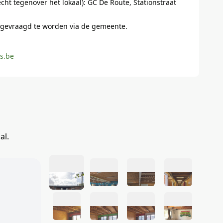
cht tegenover het lokaal): GC De Route, Stationstraat
gevraagd te worden via de gemeente.
as.be
al.