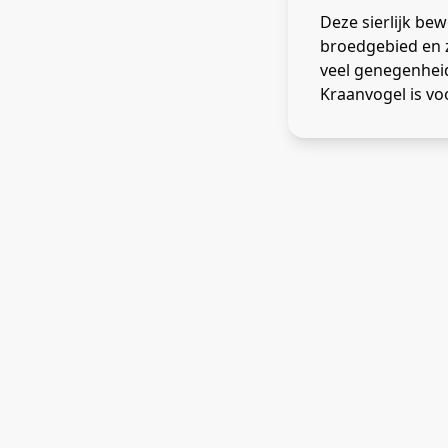
Deze sierlijk be
broedgebied en zi
veel genegenheid
Kraanvogel is voo