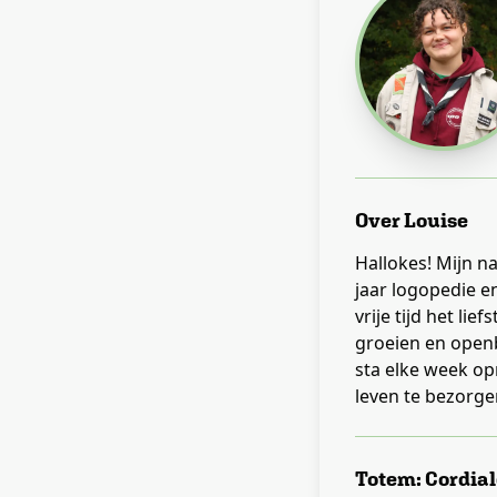
Over
Louise
Hallokes! Mijn na
jaar logopedie en
vrije tijd het li
groeien en openb
sta elke week op
leven te bezorge
Totem:
Cordia