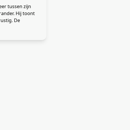
eer tussen zijn
rander. Hij toont
rustig. De